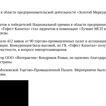
 в области предпринимательской деятельности «Золотой Мерк
еатов и победителей Национальной премии в области предприни
 «Гефест Капитал» стал лауреатом в номинации «Лучшее МСП в
ризы.
пило 412 заявок от 90 торгово-промышленных палат и ассоциац
ции. Конкуренция была высокой, но ГК «Гефест Капитал» полу
 частности, в вопросе импортозамещения.
ор ООО «Интерактив» Кондриков Роман, он произнес благодарст
 страны.
 Московской Торгово-Промышленной Палате. Мероприятие было
квы.